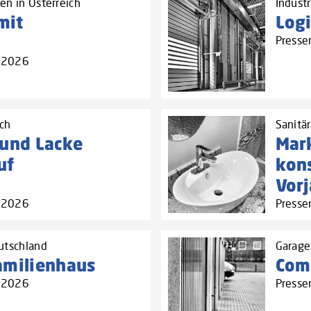
en in Österreich
Industr
mit
Logi
n
Presse
3.2026
ich
Sanitär
 und Lacke
Mark
uf
kons
Vor
3.2026
Presse
utschland
Garage
amilienhaus
Com
3.2026
Presse