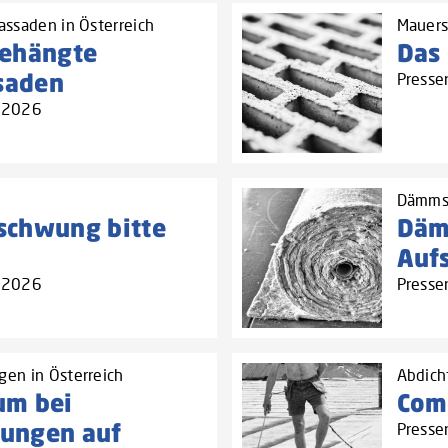
assaden in Österreich
Mauers
gehängte
Das 
ssaden
Presse
4.2026
Dämmst
schwung bitte
Däm
Auf
4.2026
Presse
en in Österreich
Abdich
um bei
Com
ungen auf
Presse