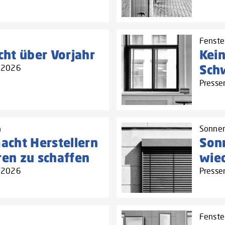
Fenste
icht über Vorjahr
Kei
Sch
3.2026
Presse
h
Sonnen
cht Herstellern
Son
n zu schaffen‌
wied
3.2026
Presse
Fenster