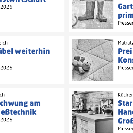
Gar
5.2026
prim
Presse
eich
Matrat
bel weiterhin
Prei
Kon
5.2026
Presse
ich
Küchen
schwung am
Sta
ießtechnik
Han
Gro
5.2026
Presse