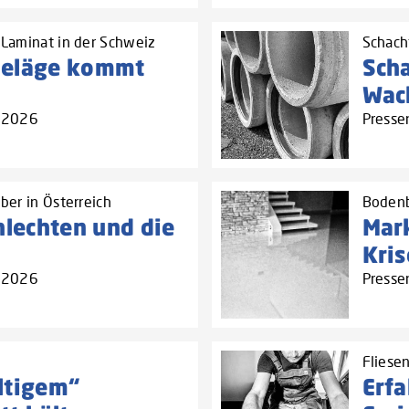
Laminat in der Schweiz
Schach
beläge kommt
Sch
Wac
5.2026
Presse
ber in Österreich
Bodenb
hlechten und die
Mark
Kri
5.2026
Presse
Fliese
ltigem“
Erf