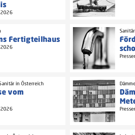
is
4.2026
h
Sanitä
s Fertigteilhaus
För
sch
4.2026
Presse
anitär in Österreich
Dämmel
se vom
Däm
Met
3.2026
Presse