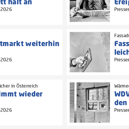
t hält an
Erei
4.2026
Presse
Fassad
tmarkt weiterhin
Fas
lei
4.2026
Presse
cher in Österreich
Wärmed
nimmt wieder
WDV
den
4.2026
Presse