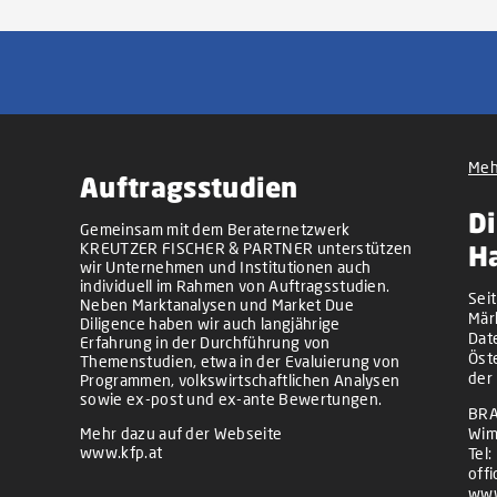
Meh
Auftragsstudien
Di
Gemeinsam mit dem Beraternetzwerk
KREUTZER FISCHER & PARTNER unterstützen
H
wir Unternehmen und Institutionen auch
individuell im Rahmen von Auftragsstudien.
Sei
Neben Marktanalysen und Market Due
Mär
Diligence haben wir auch langjährige
Dat
Erfahrung in der Durchführung von
Öst
Themenstudien, etwa in der Evaluierung von
der
Programmen, volkswirtschaftlichen Analysen
sowie ex-post und ex-ante Bewertungen.
BRA
Mehr dazu auf der Webseite
Wim
www.kfp.at
Tel:
off
www