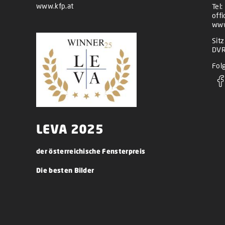
www.kfp.at
Tel:
off
www
Sit
DVR
Folg
LEVA 2025
der österreichische Fensterpreis
Die besten Bilder