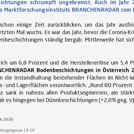
hichtungen schrumpft ungebremst. Auch im Jahr 
 des Marktforschungsinstituts BRANCHENRADAR.com 
chon einige Zeit zurückblicken, um das Jahr ausfi
ten Mal wuchs. Es war das Jahr, bevor die Corona-Kris
nbeschichtungen ständig bergab. Mittlerweile hat sic
eich um 6,8 Prozent und die Herstellererlöse um 5,4 P
CHENRADAR Bodenbeschichtungen in Österreich 
 in die Instandhaltung bestehender Flächen im Nicht
- und Lagerflächen verantwortlich. „Rund 80 Prozent de
z sank in nahezu allen Produktsegmenten, am stärks
 gab es hingegen bei Dünnbeschichtungen (+2,0% geg. VJ
ch 2026
bergergasse 14-16