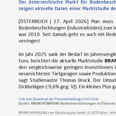
Der österreichische Markt für Bodenbesc
zeigen aktuelle Daten einer Marktstudie
[ÖSTERREICH | 27. April 2026] Man muss s
Bodenbeschichtungen (Industrieböden) zum letz
war 2019. Seit damals geht es auch mit Bode
verringert.
Im Jahr 2025 sank der Bedarf im Jahresvergl
Euro, berichtet die aktuelle Marktstudie
BRAN
den vergleichsweise geringen Investitionen
neuerrichteten Tiefgaragen sowie Produktions
sagt Studienautor Thomas Bruck. Der Umsat
Dickbelägen (-9,6% geg. VJ). Ein kleines Plus
Link zum Download der Pressemitteilung in txt-Form
Quelle:
BRANCHENRADAR Bodenbeschichtungen in Österrei
BRANCHENRADAR.com Marktanalyse GmbH, A-1070 Wien – Wim