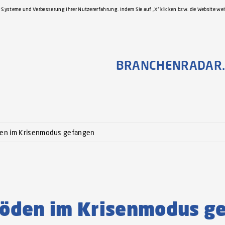
 Systeme und Verbesserung Ihrer Nutzererfahrung. Indem Sie auf „X“ klicken bzw. die Website we
BRANCHENRADAR.
den im Krisenmodus gefangen
eböden im Krisenmodus g