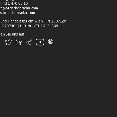
+ 43 1 470 65 10
ice@branchenradar.com
.branchenradar.com
z und Handelsgericht Wien | FN 128712h
: 0797464 | UID-Nr.: ATU16134608
en Sie uns auf: