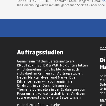
Tel: +43-1/470 65 10-11, Kontakt: Sabine Hengster, E-Mail:
sh
Die Berechnung wurde mit aller gebotenen Sorgfalt – aber ohne G
Meh
Auftragsstudien
Di
Gemeinsam mit dem Beraternetzwerk
KREUTZER FISCHER & PARTNER unterstützen
H
wir Unternehmen und Institutionen auch
individuell im Rahmen von Auftragsstudien.
Sei
Neben Marktanalysen und Market Due
Mär
Diligence haben wir auch langjährige
Dat
Erfahrung in der Durchführung von
Öst
Themenstudien, etwa in der Evaluierung von
der
Programmen, volkswirtschaftlichen Analysen
sowie ex-post und ex-ante Bewertungen.
BRA
Mehr dazu auf der Webseite
Wim