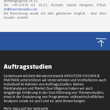
Wimbergergasse 14-16
Tel: +43-1/470 65 10-11, Kontakt: Sabine Hengster, E-Mail:
sh@branchenradar.com
Die Berechnung wurde mit aller gebotenen Sorgfalt – aber ohne
Gewähr – erstellt.
Auftragsstudien
Gemeinsam mit dem Beraternetzwerk KREUTZER FISCHER &
PARTNER unterstützen wir Unternehmen und Institutionen auch
individuell im Rahmen von Auftragsstudien. Neben
Marktanalysen und Market Due Diligence haben wir auch
langjährige Erfahrung in der Durchführung von Themenstudien,
etwa in der Evaluierung von Programmen, volkswirtschaftlichen
Analysen sowie ex-post und ex-ante Bewertungen.
Mehr dazu auf der Webseite