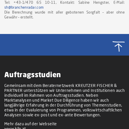
Tel: +43-1/470 65 10-11, Kontakt: Sabine Hengster, E-Mail:
sh@branchenradar.com
Die Berechnung wurde mit aller gebotenen Sorgfalt – aber ohne
Gewähr – erstellt.
Auftragsstudien
Gemeinsam mit dem Beraternetzwerk KREUTZER FISCHER &
PARTNER unterstützen wir Unternehmen und Institutionen auch
individuell im Rahmen von Auftragsstudien. Neben
Marktanalysen und Market Due Diligence haben wir auch
langjährige Erfahrung in der Durchführung von Themenstudien,
etwa in der Evaluierung von Programmen, volkswirtschaftlichen
Analysen sowie ex-post und ex-ante Bewertungen.
Mehr dazu auf der Webseite
www.kfp.at