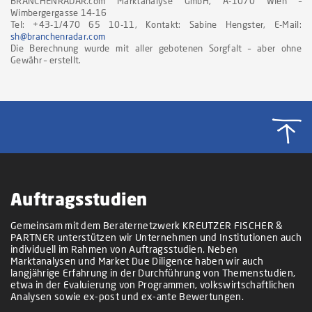
BRANCHENRADAR.com Marktanalyse GmbH, A-1070 Wien –
Wimbergergasse 14-16
Tel: +43-1/470 65 10-11, Kontakt: Sabine Hengster, E-Mail:
sh@branchenradar.com
Die Berechnung wurde mit aller gebotenen Sorgfalt – aber ohne
Gewähr – erstellt.
Auftragsstudien
Gemeinsam mit dem Beraternetzwerk KREUTZER FISCHER &
PARTNER unterstützen wir Unternehmen und Institutionen auch
individuell im Rahmen von Auftragsstudien. Neben
Marktanalysen und Market Due Diligence haben wir auch
langjährige Erfahrung in der Durchführung von Themenstudien,
etwa in der Evaluierung von Programmen, volkswirtschaftlichen
Analysen sowie ex-post und ex-ante Bewertungen.