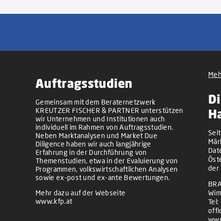
Meh
Auftragsstudien
Di
Gemeinsam mit dem Beraternetzwerk
KREUTZER FISCHER & PARTNER unterstützen
H
wir Unternehmen und Institutionen auch
individuell im Rahmen von Auftragsstudien.
Sei
Neben Marktanalysen und Market Due
Mär
Diligence haben wir auch langjährige
Dat
Erfahrung in der Durchführung von
Öst
Themenstudien, etwa in der Evaluierung von
der
Programmen, volkswirtschaftlichen Analysen
sowie ex-post und ex-ante Bewertungen.
BRA
Mehr dazu auf der Webseite
Wim
www.kfp.at
Tel:
off
www