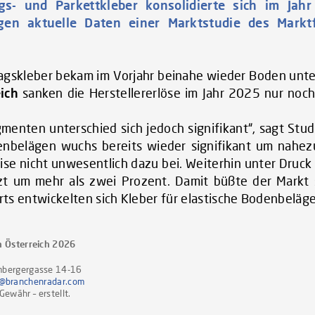
gs- und Parkettkleber konsolidierte sich im Ja
eigen aktuelle Daten einer Marktstudie des Mar
agskleber bekam im Vorjahr beinahe wieder Boden unte
ich
sanken die Herstellererlöse im Jahr 2025 nur noc
menten unterschied sich jedoch signifikant“, sagt St
enbelägen wuchs bereits wieder signifikant um nahezu
ise nicht unwesentlich dazu bei. Weiterhin unter Druc
tzt um mehr als zwei Prozent. Damit büßte der Markt 
ts entwickelten sich Kleber für elastische Bodenbeläge
 Österreich 2026
bergergasse 14-16
@branchenradar.com
ewähr – erstellt.