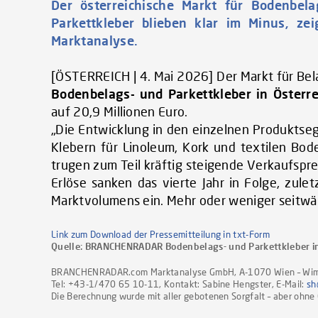
Der österreichische Markt für Bodenbela
Parkettkleber blieben klar im Minus, z
Marktanalyse.
[ÖSTERREICH | 4. Mai 2026] Der Markt für Bel
Bodenbelags- und Parkettkleber in Österre
auf 20,9 Millionen Euro.
„Die Entwicklung in den einzelnen Produktseg
Klebern für Linoleum, Kork und textilen Bod
trugen zum Teil kräftig steigende Verkaufspre
Erlöse sanken das vierte Jahr in Folge, zule
Marktvolumens ein. Mehr oder weniger seitwär
Link zum Download der Pressemitteilung in txt-Form
Quelle:
BRANCHENRADAR Bodenbelags- und Parkettkleber in
BRANCHENRADAR.com Marktanalyse GmbH, A-1070 Wien – Wim
Tel: +43-1/470 65 10-11, Kontakt: Sabine Hengster, E-Mail:
sh
Die Berechnung wurde mit aller gebotenen Sorgfalt – aber ohne G