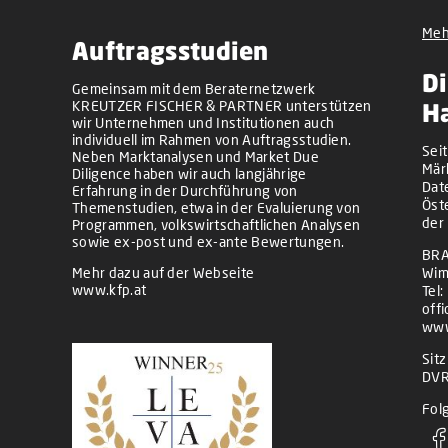
Meh
Auftragsstudien
Di
Gemeinsam mit dem Beraternetzwerk
KREUTZER FISCHER & PARTNER unterstützen
H
wir Unternehmen und Institutionen auch
individuell im Rahmen von Auftragsstudien.
Sei
Neben Marktanalysen und Market Due
Mär
Diligence haben wir auch langjährige
Dat
Erfahrung in der Durchführung von
Öst
Themenstudien, etwa in der Evaluierung von
der
Programmen, volkswirtschaftlichen Analysen
sowie ex-post und ex-ante Bewertungen.
BRA
Mehr dazu auf der Webseite
Wim
www.kfp.at
Tel:
off
www
Sit
DVR
Folg