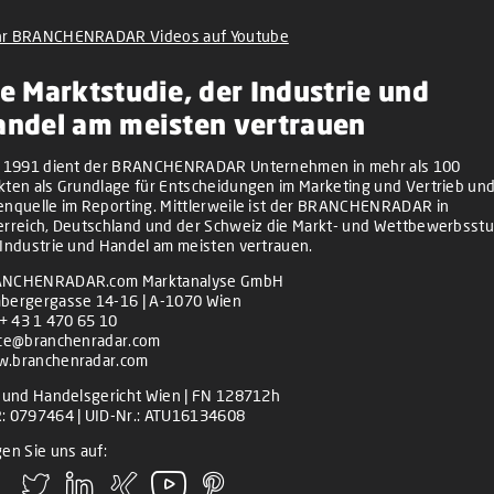
r BRANCHENRADAR Videos auf Youtube
e Marktstudie, der Industrie und
andel am meisten vertrauen
t 1991 dient der BRANCHENRADAR Unternehmen in mehr als 100
kten als Grundlage für Entscheidungen im Marketing und Vertrieb und
enquelle im Reporting. Mittlerweile ist der BRANCHENRADAR in
erreich, Deutschland und der Schweiz die Markt- und Wettbewerbsstu
 Industrie und Handel am meisten vertrauen.
NCHENRADAR.com Marktanalyse GmbH
bergergasse 14-16 | A-1070 Wien
+ 43 1 470 65 10
ice@branchenradar.com
.branchenradar.com
z und Handelsgericht Wien | FN 128712h
: 0797464 | UID-Nr.: ATU16134608
en Sie uns auf: