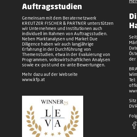
Meh
Auftragsstudien
Di
Gemeinsam mit dem Beraternetzwerk
KREUTZER FISCHER & PARTNER unterstützen
H
wir Unternehmen und Institutionen auch
individuell im Rahmen von Auftragsstudien.
Sei
Neben Marktanalysen und Market Due
Mär
Diligence haben wir auch langjährige
Dat
Erfahrung in der Durchführung von
Öst
Themenstudien, etwa in der Evaluierung von
der
Programmen, volkswirtschaftlichen Analysen
sowie ex-post und ex-ante Bewertungen.
BRA
Mehr dazu auf der Webseite
Wim
www.kfp.at
Tel:
off
www
Sit
DVR
Folg