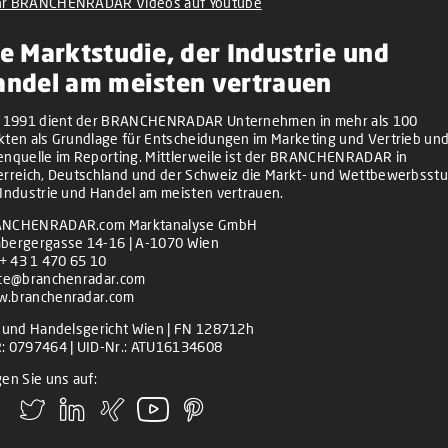
r BRANCHENRADAR Videos auf Youtube
e Marktstudie, der Industrie und
andel am meisten vertrauen
t 1991 dient der BRANCHENRADAR Unternehmen in mehr als 100
kten als Grundlage für Entscheidungen im Marketing und Vertrieb und
enquelle im Reporting. Mittlerweile ist der BRANCHENRADAR in
erreich, Deutschland und der Schweiz die Markt- und Wettbewerbsstu
 Industrie und Handel am meisten vertrauen.
NCHENRADAR.com Marktanalyse GmbH
bergergasse 14-16 | A-1070 Wien
+ 43 1 470 65 10
ice@branchenradar.com
.branchenradar.com
z und Handelsgericht Wien | FN 128712h
: 0797464 | UID-Nr.: ATU16134608
en Sie uns auf: