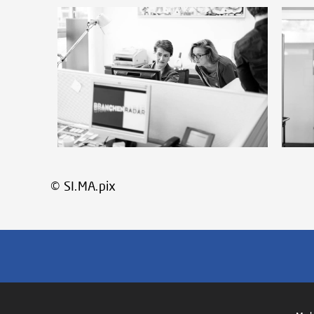
© SI.MA.pix