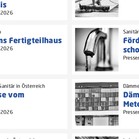
is
4.2026
h
Sanitä
s Fertigteilhaus
För
sch
4.2026
Presse
anitär in Österreich
Dämmel
se vom
Däm
Met
3.2026
Presse