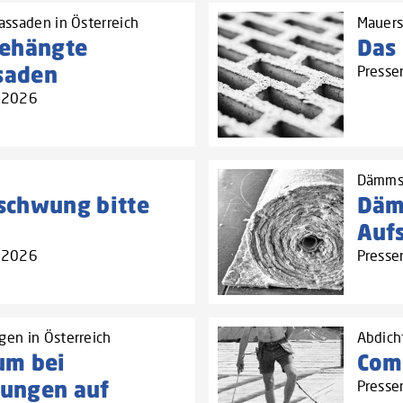
assaden in Österreich
Mauers
gehängte
Das 
ssaden
Presse
4.2026
Dämmst
schwung bitte
Däm
Auf
4.2026
Presse
en in Österreich
Abdich
um bei
Com
ungen auf
Presse