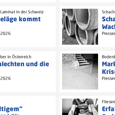
Laminat in der Schweiz
Schach
beläge kommt
Sch
Wac
5.2026
Presse
ber in Österreich
Bodenb
hlechten und die
Mark
Kri
5.2026
Presse
Fliese
ltigem“
Erf