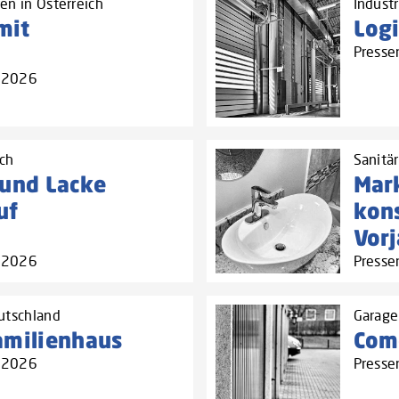
en in Österreich
Industr
mit
Logi
n
Presse
3.2026
ich
Sanitär
 und Lacke
Mark
uf
kons
Vor
3.2026
Presse
utschland
Garage
amilienhaus
Com
3.2026
Presse