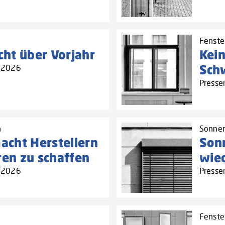
Fenste
icht über Vorjahr
Kei
Sch
3.2026
Presse
h
Sonnen
cht Herstellern
Son
n zu schaffen‌
wied
3.2026
Presse
Fenster