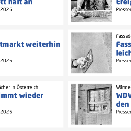
t hält an
Erei
4.2026
Presse
Fassad
tmarkt weiterhin
Fas
lei
4.2026
Presse
cher in Österreich
Wärmed
nimmt wieder
WDV
den
4.2026
Presse