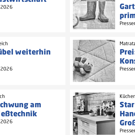
Gar
5.2026
prim
Presse
eich
Matrat
bel weiterhin
Prei
Kon
5.2026
Presse
ich
Küchen
schwung am
Sta
ießtechnik
Han
Gro
5.2026
Presse