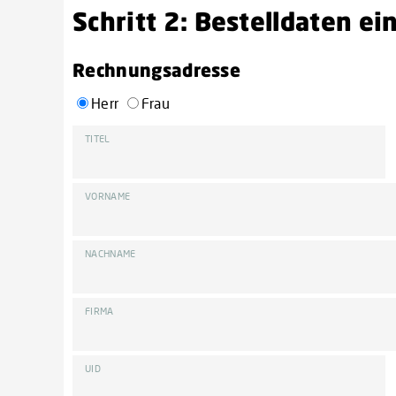
Schritt 2: Bestelldaten e
Rechnungsadresse
Herr
Frau
TITEL
VORNAME
NACHNAME
FIRMA
UID