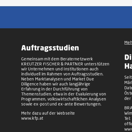
Meh
Auftragsstudien
Di
Gemeinsam mit dem Beraternetzwerk
KREUTZER FISCHER & PARTNER unterstützen
H
wir Unternehmen und Institutionen auch
individuell im Rahmen von Auftragsstudien.
Sei
Neben Marktanalysen und Market Due
Mär
Diligence haben wir auch langjährige
Dat
Erfahrung in der Durchführung von
Öst
Themenstudien, etwa in der Evaluierung von
der
Programmen, volkswirtschaftlichen Analysen
sowie ex-post und ex-ante Bewertungen.
BRA
Mehr dazu auf der Webseite
Wim
www.kfp.at
Tel:
off
www