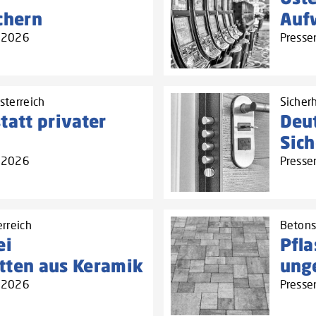
chern
Auf
7.2026
Presse
sterreich
Sicherh
tatt privater
Deut
Sich
5.2026
Presse
rreich
Betons
ei
Pfla
tten aus Keramik
ung
5.2026
Presse