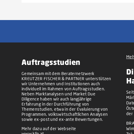
Meh
Auftragsstudien
Di
Gemeinsam mit dem Beraternetzwerk
KREUTZER FISCHER & PARTNER unterstützen
H
wir Unternehmen und Institutionen auch
individuell im Rahmen von Auftragsstudien.
Sei
Neben Marktanalysen und Market Due
Mär
Diligence haben wir auch langjährige
Dat
Erfahrung in der Durchführung von
Öst
Themenstudien, etwa in der Evaluierung von
der
Programmen, volkswirtschaftlichen Analysen
sowie ex-post und ex-ante Bewertungen.
BRA
Mehr dazu auf der Webseite
Wim
www.kfp.at
Tel: