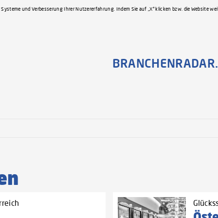
 Systeme und Verbesserung Ihrer Nutzererfahrung. Indem Sie auf „X“ klicken bzw. die Website we
BRANCHENRADAR.
en
rreich
Glücks
Öste