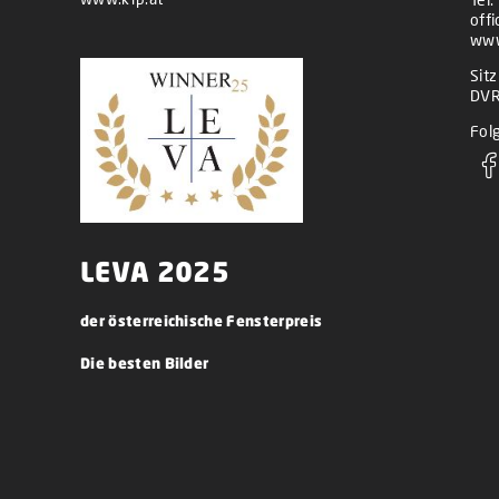
off
www
Sit
DVR
Folg
LEVA 2025
der österreichische Fensterpreis
Die besten Bilder