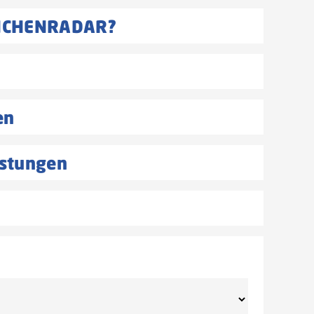
ANCHENRADAR?
en
istungen