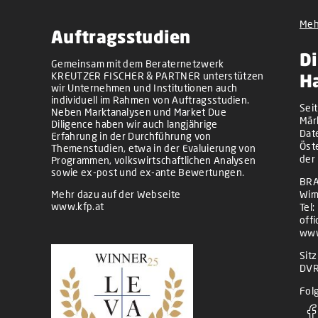
Meh
Auftragsstudien
Di
Gemeinsam mit dem Beraternetzwerk
KREUTZER FISCHER & PARTNER unterstützen
H
wir Unternehmen und Institutionen auch
individuell im Rahmen von Auftragsstudien.
Sei
Neben Marktanalysen und Market Due
Mär
Diligence haben wir auch langjährige
Dat
Erfahrung in der Durchführung von
Öst
Themenstudien, etwa in der Evaluierung von
der
Programmen, volkswirtschaftlichen Analysen
sowie ex-post und ex-ante Bewertungen.
BRA
Mehr dazu auf der Webseite
Wim
www.kfp.at
Tel:
off
www
Sit
DVR
Folg