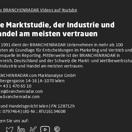
r BRANCHENRADAR Videos auf Youtube
e Marktstudie, der Industrie und
andel am meisten vertrauen
t 1991 dient der BRANCHENRADAR Unternehmen in mehr als 100
kten als Grundlage für Entscheidungen im Marketing und Vertrieb und
enquelle im Reporting. Mittlerweile ist der BRANCHENRADAR in
erreich, Deutschland und der Schweiz die Markt- und Wettbewerbsstu
 Industrie und Handel am meisten vertrauen.
NCHENRADAR.com Marktanalyse GmbH
bergergasse 14-16 | A-1070 Wien
+ 43 1 470 65 10
ice@branchenradar.com
.branchenradar.com
z und Handelsgericht Wien | FN 128712h
: 0797464 | UID-Nr.: ATU16134608
en Sie uns auf: