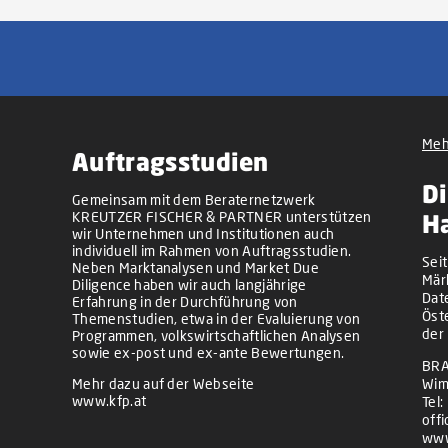
Meh
Auftragsstudien
Di
Gemeinsam mit dem Beraternetzwerk
KREUTZER FISCHER & PARTNER unterstützen
H
wir Unternehmen und Institutionen auch
individuell im Rahmen von Auftragsstudien.
Sei
Neben Marktanalysen und Market Due
Mär
Diligence haben wir auch langjährige
Dat
Erfahrung in der Durchführung von
Öst
Themenstudien, etwa in der Evaluierung von
der
Programmen, volkswirtschaftlichen Analysen
sowie ex-post und ex-ante Bewertungen.
BRA
Mehr dazu auf der Webseite
Wim
www.kfp.at
Tel:
off
www