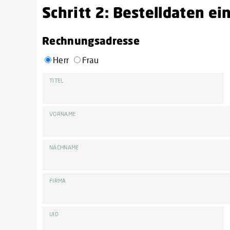
Schritt 2: Bestelldaten e
Rechnungsadresse
Herr
Frau
TITEL
VORNAME
NACHNAME
FIRMA
UID