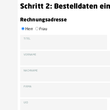
Schritt 2: Bestelldaten e
Rechnungsadresse
Herr
Frau
TITEL
VORNAME
NACHNAME
FIRMA
UID