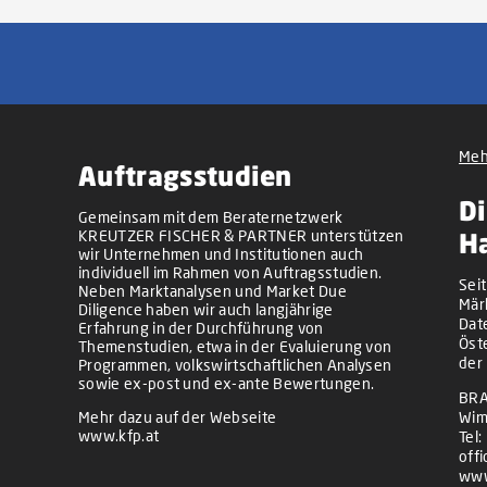
Meh
Auftragsstudien
Di
Gemeinsam mit dem Beraternetzwerk
KREUTZER FISCHER & PARTNER unterstützen
H
wir Unternehmen und Institutionen auch
individuell im Rahmen von Auftragsstudien.
Sei
Neben Marktanalysen und Market Due
Mär
Diligence haben wir auch langjährige
Dat
Erfahrung in der Durchführung von
Öst
Themenstudien, etwa in der Evaluierung von
der
Programmen, volkswirtschaftlichen Analysen
sowie ex-post und ex-ante Bewertungen.
BRA
Mehr dazu auf der Webseite
Wim
www.kfp.at
Tel:
off
www