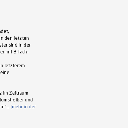
ndet,
in den letzten
ter sind in der
er mit 3-fach-
in letzterem
 eine
iz im Zeitraum
stumstreiber und
ern“…
[mehr in der