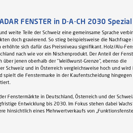
DAR FENSTER in D-A-CH 2030 Spezial
 und weite Teile der Schweiz eine gemeinsame Sprache verbi
kten doch gravierend. So stieg beispielsweise die Nachfrage 
 erhöhte sich dafür das Preisniveau signifikant. Holz/Alu-Fens
schland nach wie vor ein Nischenprodukt. Der Anteil der Fenst
ch über jenen oberhalb der "Weißwurst-Grenze", ebenso die
der Schweiz und in Österreich vergleichsweise hoch und wird 
d spielt die Fenstermarke in der Kaufentscheidung hingegen
iert.
 der Fenstermärkte in Deutschland, Österreich und der Schwe
gfristige Entwicklung bis 2030. Im Fokus stehen dabei Wach
e hinsichtlich eines Mehrwertverkaufs von „Funktionsfenst