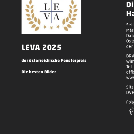
Di
H
Sei
Mär
Dat
Öst
LEVA 2025
der
BRA
der österreichische Fensterpreis
Wim
Tel:
Die besten Bilder
off
www
Sit
DVR
Folg