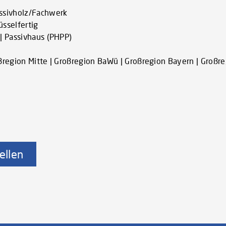
assivholz/Fachwerk
üsselfertig
| Passivhaus (PHPP)
region Mitte | Großregion BaWü | Großregion Bayern | Großre
ellen