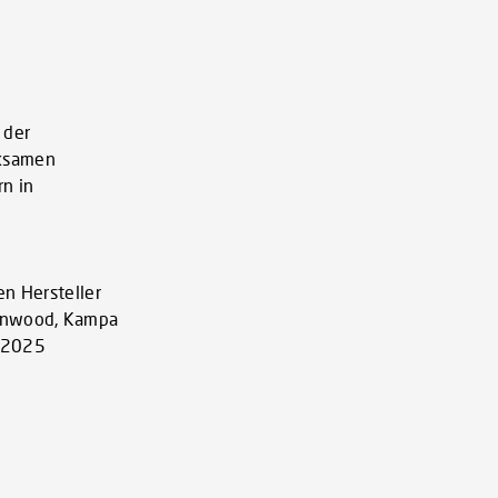
 der
rksamen
n in
en Hersteller
Danwood, Kampa
d 2025