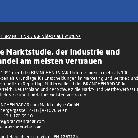
r BRANCHENRADAR Videos auf Youtube
e Marktstudie, der Industrie und
andel am meisten vertrauen
t 1991 dient der BRANCHENRADAR Unternehmen in mehr als 100
kten als Grundlage für Entscheidungen im Marketing und Vertrieb und
enquelle im Reporting. Mittlerweile ist der BRANCHENRADAR in
erreich, Deutschland und der Schweiz die Markt- und Wettbewerbsstu
 Industrie und Handel am meisten vertrauen.
NCHENRADAR.com Marktanalyse GmbH
bergergasse 14-16 | A-1070 Wien
+ 43 1 470 65 10
ice@branchenradar.com
.branchenradar.com
z und Handelsgericht Wien | FN 128712h