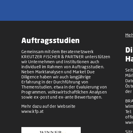
Meh
Auftragsstudien
Di
Gemeinsam mit dem Beraternetzwerk
KREUTZER FISCHER & PARTNER unterstützen
H
wir Unternehmen und Institutionen auch
individuell im Rahmen von Auftragsstudien.
Sei
Neben Marktanalysen und Market Due
Mär
Diligence haben wir auch langjährige
Dat
Erfahrung in der Durchführung von
Öst
Themenstudien, etwa in der Evaluierung von
der
Programmen, volkswirtschaftlichen Analysen
sowie ex-post und ex-ante Bewertungen.
BRA
Mehr dazu auf der Webseite
Wim
www.kfp.at
Tel:
off
www
Sit