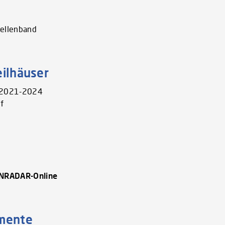
bellenband
eilhäuser
e 2021-2024
f
ENRADAR-Online
gmente