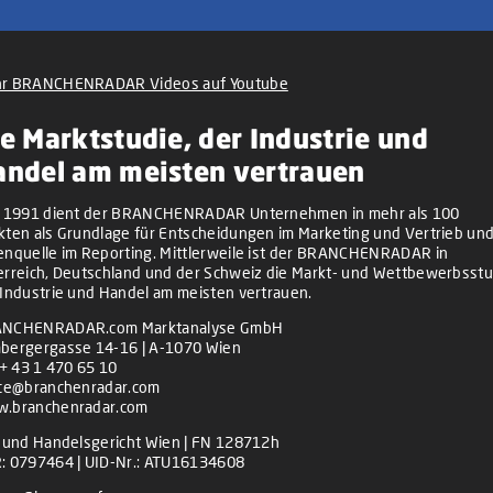
r BRANCHENRADAR Videos auf Youtube
e Marktstudie, der Industrie und
andel am meisten vertrauen
t 1991 dient der BRANCHENRADAR Unternehmen in mehr als 100
kten als Grundlage für Entscheidungen im Marketing und Vertrieb und
enquelle im Reporting. Mittlerweile ist der BRANCHENRADAR in
erreich, Deutschland und der Schweiz die Markt- und Wettbewerbsstu
 Industrie und Handel am meisten vertrauen.
NCHENRADAR.com Marktanalyse GmbH
bergergasse 14-16 | A-1070 Wien
+ 43 1 470 65 10
ice@branchenradar.com
.branchenradar.com
z und Handelsgericht Wien | FN 128712h
: 0797464 | UID-Nr.: ATU16134608