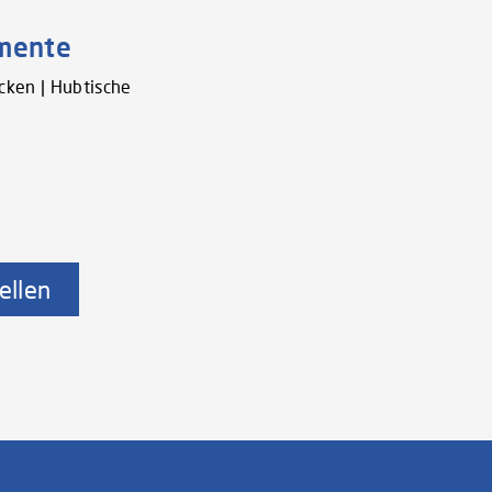
gmente
cken | Hubtische
ellen