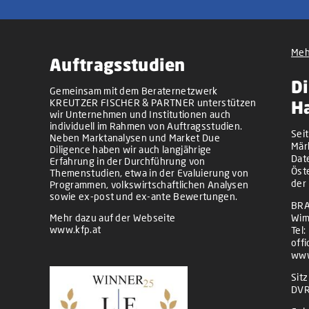
Meh
Auftragsstudien
Di
Gemeinsam mit dem Beraternetzwerk
KREUTZER FISCHER & PARTNER unterstützen
H
wir Unternehmen und Institutionen auch
individuell im Rahmen von Auftragsstudien.
Sei
Neben Marktanalysen und Market Due
Mär
Diligence haben wir auch langjährige
Dat
Erfahrung in der Durchführung von
Öst
Themenstudien, etwa in der Evaluierung von
der
Programmen, volkswirtschaftlichen Analysen
sowie ex-post und ex-ante Bewertungen.
BRA
Mehr dazu auf der Webseite
Wim
www.kfp.at
Tel:
off
www
Sit
DVR