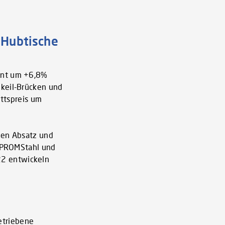
Hubtische
kant um +6,8%
pkeil-Brücken und
ittspreis um
nen Absatz und
r PROMStahl und
22 entwickeln
etriebene