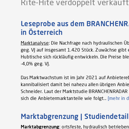
Rite-Hite verdoppelt verkauf
Leseprobe aus dem BRANCHENRA
in Österreich
Marktanalyse
: Die Nachfrage nach hydraulischen Ü
geg. VJ auf insgesamt 1.420 Stück. Zuwächse gibt 
Hubtische sich rückläufig entwickeln. Die Preise b
-4,0% geg. VJ.
Das Marktwachstum ist im Jahr 2021 auf Anbietereb
kannibalisiert damit bei nahezu allen übrigen Anb
Schneider. Laut der Marktstudie BRANCHENRADAR H
sich die Anbietermarktanteile wie folgt...
[mehr in d
Marktabgrenzung | Studiendetail
Marktabgrenzung
: ortsfeste, hydraulisch betrie