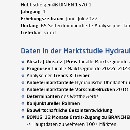
Hubtische gemäß DIN EN 1570-1
Jahrgang
: 1.
Erhebungszeitraum
: Juni | Juli 2022
Umfang
: 65 Seiten kommentierte Analyse plus Ta
Lieferbar
: sofort
Daten in der Marktstudie Hydrau
Absatz | Umsatz | Preis
für alle Marktsegment
Prognosen
für alle Marktsegmente 2022e-2023
Analyse der
Trends & Treiber
Anbietermarktanteile
Hydraulische Überladebr
Anbietermarktanteile Vorschub-Brücken
2018-
Determinanten
des Wettbewerbs
Konjunktureller Rahmen
Bauwirtschaftliche Gesamtentwicklung
BONUS: 12 Monate Gratis-Zugang zu BRANCH
-> Hauptdaten zu weiteren 100+ Märkten